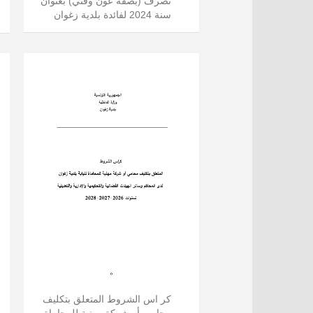
تصرف (بصفة عون وقتي) بعنوان
سنة 2024 لفائدة بلدية زغوان
كر اس الشروط المتعلق بتكليف
محامي أو شركة مهنية للمحاماة