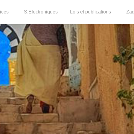
ices
S.Electroniques
Lois et publications
Za