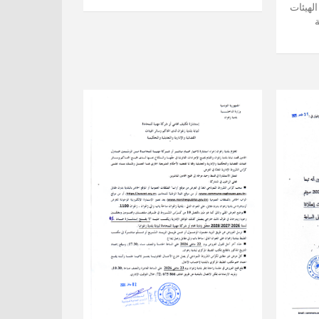
لهيئات
ة