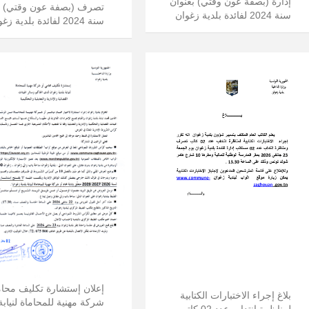
إدارة (بصفة عون وقتي) بعنوان
تصرف (بصفة عون وقتي) ب
سنة 2024 لفائدة بلدية زغوان
سنة 2024 لفائدة بلدية زغوان
إعلان إستشارة تكليف محام
بلاغ إجراء الاختبارات الكتابية
شركة مهنية للمحاماة لنيابة 
لمناظرة انتداب عدد 02 كاتب