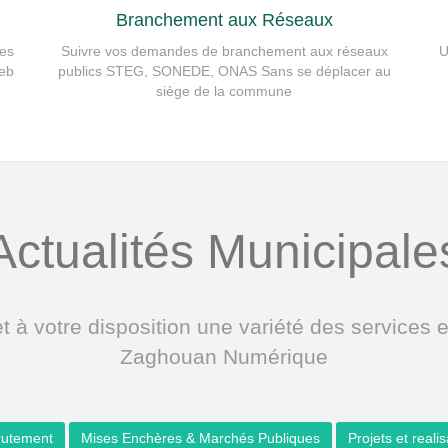
Branchement aux Réseaux
des
Suivre vos demandes de branchement aux réseaux
U
eb.
publics STEG, SONEDE, ONAS Sans se déplacer au
siège de la commune
Actualités Municipale
otre disposition une variété des services en 
Zaghouan Numérique
rutement
Mises Enchères & Marchés Publiques
Projets et reali