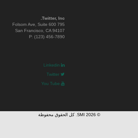
Twitter, Inc.
795 Folsom Ave, Suite 600
San Francisco, CA 94107
P: (123) 456-7890
Linkedin
Twitter
You Tube
© 2026 SMI. كل الحقوق محفوظة