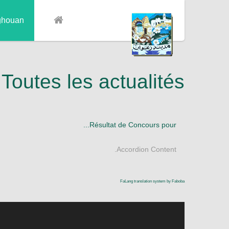
ghouan
Toutes les actualités
Résultat de Concours pour...
Accordion Content.
FaLang translation system by Faboba