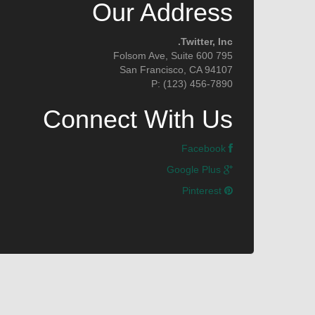
Our Address
Twitter, Inc.
795 Folsom Ave, Suite 600
San Francisco, CA 94107
P: (123) 456-7890
Connect With Us
Facebook
Google Plus
Pinterest