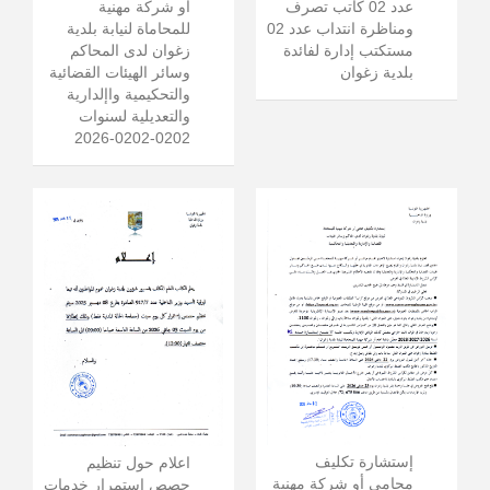
عدد 02 كاتب تصرف
أو شركة مهنية
ومناظرة انتداب عدد 02
للمحاماة لنيابة بلدية
مستكتب إدارة لفائدة
زغوان لدى المحاكم
بلدية زغوان
وسائر الهيئات القضائية
والتحكيمية واإلدارية
والتعديلية لسنوات
0202-0202-2026
إستشارة تكليف
اعلام حول تنظيم
محامي أو شركة مهنية
حصص استمرار خدمات